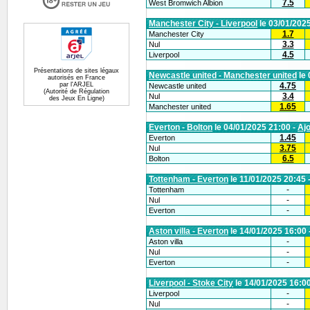
7.5
West Bromwich Albion
Manchester City - Liverpool
le 03/01/202
1.7
Manchester City
3.3
Nul
4.5
Liverpool
Présentations de sites légaux
Newcastle united - Manchester united
le 
autorisés en France
par l'ARJEL
4.75
Newcastle united
(Autorité de Régulation
3.4
Nul
des Jeux En Ligne)
1.65
Manchester united
Everton - Bolton
le 04/01/2025 21:00 -
Aj
1.45
Everton
3.75
Nul
6.5
Bolton
Tottenham - Everton
le 11/01/2025 20:45 
-
Tottenham
-
Nul
-
Everton
Aston villa - Everton
le 14/01/2025 16:00 
-
Aston villa
-
Nul
-
Everton
Liverpool - Stoke City
le 14/01/2025 16:0
-
Liverpool
-
Nul