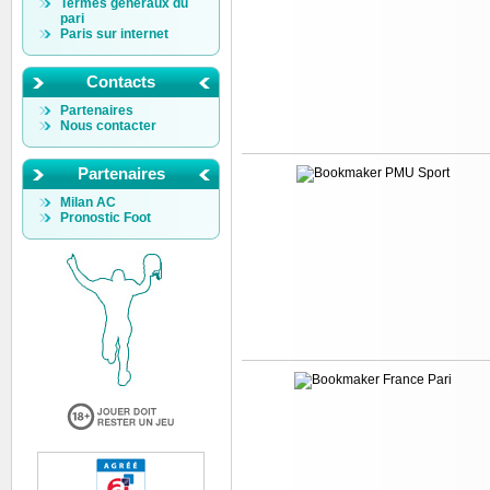
Termes généraux du
pari
Paris sur internet
Contacts
Partenaires
Nous contacter
Partenaires
Milan AC
Pronostic Foot