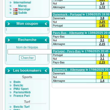
International
3.4
Nul
Maroc
1.72
Allemagne
Norvège
Suède
Danemark - Portugal
le 13/06/2025 18:00
3.8
Danemark
3.25
Nul
Mon coupon
1.85
Portugal
Pays-Bas - Allemagne
le 13/06/2025 20:4
3.1
Pays-Bas
Recherche
3.1
Nul
2.15
Allemagne
Nom de l'équipe
Portugal - Pays-Bas
le 17/06/2025 20:45 
3.1
Portugal
3.1
Nul
2.15
Pays-Bas
Danemark - Allemagne
le 17/06/2025 20:
Les bookmakers
7
Danemark
Sports
4
Nul
1.4
Allemagne
Bwin
Betclic
PMU Sport
ParionsWeb
France Pari
Turf
Betclic Turf