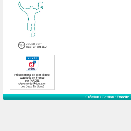
Présentations de sites légaux
autorisés en France
par l'ARJEL
(Autorité de Régulation
des Jeux En Ligne)
Création / Gestion :
Evoclic
-