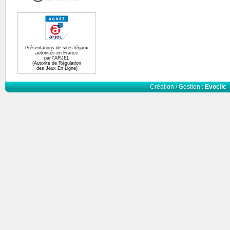
Présentations de sites légaux
autorisés en France
par l'ARJEL
(Autorité de Régulation
des Jeux En Ligne)
Création / Gestion :
Evoclic
-