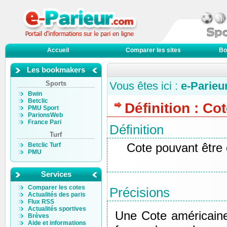
Accueil
Comparer les sites
Bo
Les bookmakers
Sports
Vous êtes ici :
e-Parieu
Bwin
Betclic
Définition : Co
PMU Sport
ParionsWeb
France Pari
Définition
Turf
Cote pouvant être
Betclic Turf
PMU
Services
Comparer les cotes
Précisions
Actualités des paris
Flux RSS
Actualités sportives
Une Cote américaine
Brèves
Aide et informations