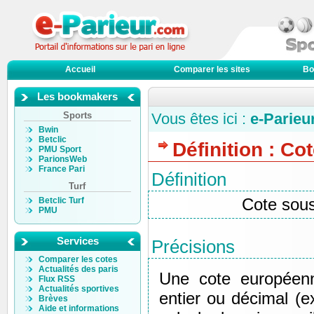
Accueil
Comparer les sites
Bo
Les bookmakers
Sports
Vous êtes ici :
e-Parieu
Bwin
Betclic
Définition : C
PMU Sport
ParionsWeb
France Pari
Définition
Turf
Cote sous
Betclic Turf
PMU
Services
Précisions
Comparer les cotes
Actualités des paris
Une cote européen
Flux RSS
Actualités sportives
entier ou décimal (ex
Brèves
Aide et informations