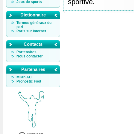
sportive.
Jeux de sports
Dictionnaire
Termes généraux du
pari
Paris sur internet
Contacts
Partenaires
Nous contacter
Partenaires
Milan AC
Pronostic Foot