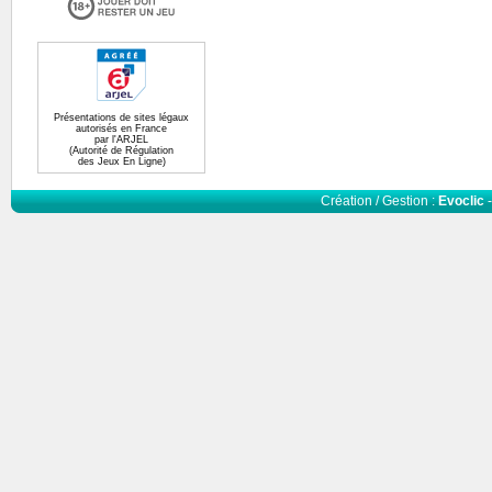
Présentations de sites légaux
autorisés en France
par l'ARJEL
(Autorité de Régulation
des Jeux En Ligne)
Création / Gestion :
Evoclic
-