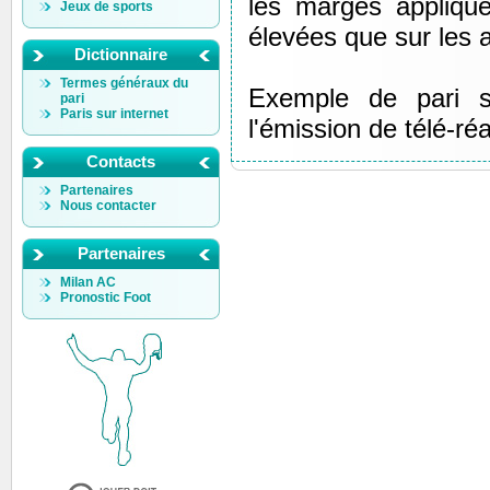
les marges appliqué
Jeux de sports
élevées que sur les a
Dictionnaire
Termes généraux du
Exemple de pari s
pari
Paris sur internet
l'émission de télé-réa
Contacts
Partenaires
Nous contacter
Partenaires
Milan AC
Pronostic Foot