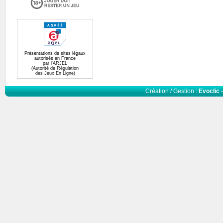
Présentations de sites légaux
autorisés en France
par l'ARJEL
(Autorité de Régulation
des Jeux En Ligne)
Création / Gestion :
Evoclic
-