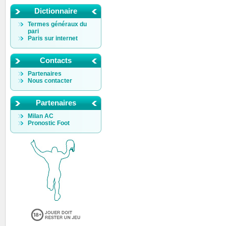
Dictionnaire
Termes généraux du
pari
Paris sur internet
Contacts
Partenaires
Nous contacter
Partenaires
Milan AC
Pronostic Foot