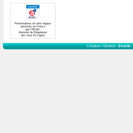
Présentations de sites légaux
autorisés en France
par l'ARJEL
(Autorité de Régulation
des Jeux En Ligne)
Création / Gestion :
Evoclic
-