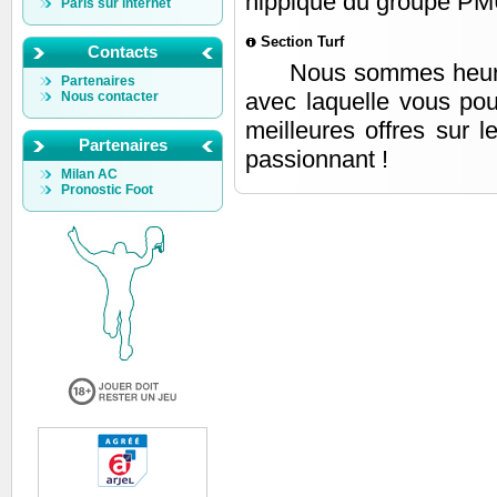
hippique du groupe PMU
Paris sur internet
Section Turf
Contacts
Nous sommes heureu
Partenaires
avec laquelle vous pou
Nous contacter
meilleures offres sur l
Partenaires
passionnant !
Milan AC
Pronostic Foot