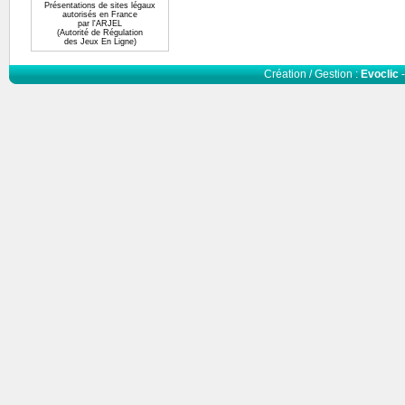
Présentations de sites légaux
autorisés en France
par l'ARJEL
(Autorité de Régulation
des Jeux En Ligne)
Création / Gestion :
Evoclic
-